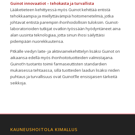
Guinot innovaatiot – tehokasta ja turvallista
Lääketieteen kehittyessä myös Guinot kehittää entistä
tehokkaampia ja miellyttävämpiä hoitomenetelmiä, jotka
johtavat entistä parempiin ihonhoidollisiin tuloksiin. Guinot-
laboratorioiden tutkijat ovatkin työssään hyödyntäneet aina
alan uusinta teknologiaa, jotta sinun ihosi säilyttäisi
pidempään nuorekkuutensa.
Pitkälle viedyn laite- ja aktiiviainekehittelyn lisäksi Guinot on
aikaansa edellä myös ihonhoitotuotteiden valmistajana.
Guinot’n tuotanto toimii farmaseuttisten standardien
mukaisessa tehtaassa, sillä tuotteiden laadun lisäksi niiden
puhtaus ja turvallisuus ovat Guinot’lle ensisijaisen tärkeitä
seikkoja.
KAUNEUSHOITOLA KIMALLUS