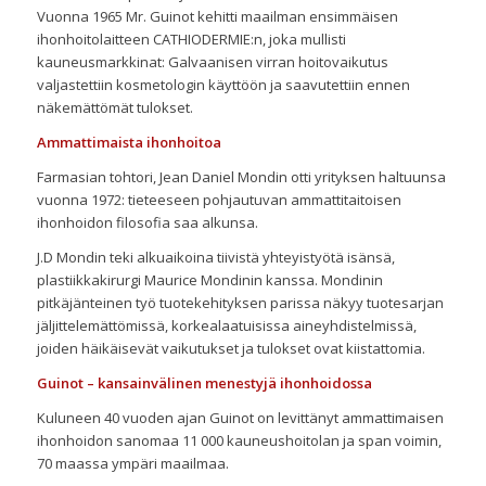
Vuonna 1965 Mr. Guinot kehitti maailman ensimmäisen
ihonhoitolaitteen CATHIODERMIE:n, joka mullisti
kauneusmarkkinat: Galvaanisen virran hoitovaikutus
valjastettiin kosmetologin käyttöön ja saavutettiin ennen
näkemättömät tulokset.
Ammattimaista ihonhoitoa
Farmasian tohtori, Jean Daniel Mondin otti yrityksen haltuunsa
vuonna 1972: tieteeseen pohjautuvan ammattitaitoisen
ihonhoidon filosofia saa alkunsa.
J.D Mondin teki alkuaikoina tiivistä yhteyistyötä isänsä,
plastiikkakirurgi Maurice Mondinin kanssa. Mondinin
pitkäjänteinen työ tuotekehityksen parissa näkyy tuotesarjan
jäljittelemättömissä, korkealaatuisissa aineyhdistelmissä,
joiden häikäisevät vaikutukset ja tulokset ovat kiistattomia.
Guinot – kansainvälinen menestyjä ihonhoidossa
Kuluneen 40 vuoden ajan Guinot on levittänyt ammattimaisen
ihonhoidon sanomaa 11 000 kauneushoitolan ja span voimin,
70 maassa ympäri maailmaa.